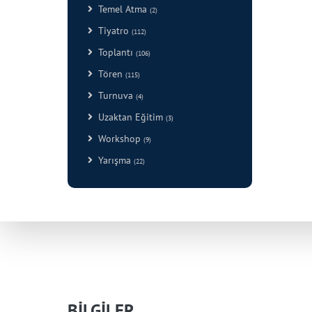
Temel Atma
(2)
Tiyatro
(112)
Toplantı
(106)
Tören
(115)
Turnuva
(4)
Uzaktan Eğitim
(3)
Workshop
(9)
Yarışma
(22)
BİLGİLER