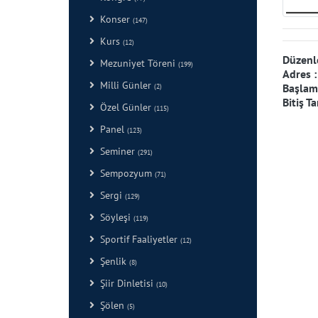
Konser
(147)
Kurs
(12)
Düzenl
Mezuniyet Töreni
(199)
Adres 
Milli Günler
Başlama
(2)
Bitiş Ta
Özel Günler
(115)
Panel
(123)
Seminer
(291)
Sempozyum
(71)
Sergi
(129)
Söyleşi
(119)
Sportif Faaliyetler
(12)
Şenlik
(8)
Şiir Dinletisi
(10)
Şölen
(5)