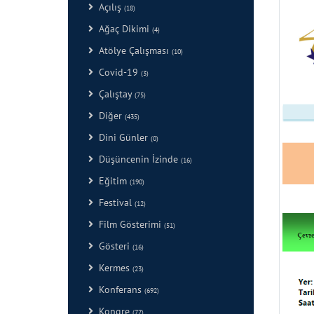
Açılış
(18)
Ağaç Dikimi
(4)
Atölye Çalışması
(10)
Covid-19
(3)
Çalıştay
(75)
Diğer
(435)
Dini Günler
(0)
Düşüncenin İzinde
(16)
Eğitim
(190)
Festival
(12)
Film Gösterimi
(51)
Gösteri
(16)
Kermes
(23)
Konferans
(692)
Kongre
(77)