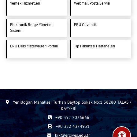
Yemek Hizmetleri
Webmail Posta Servisi
Elektronik Belge Yönetim
ERÜ Güvenlik
Sistemi
ERÜ Ders Materyalleri Portali
Tıp Fakültesi Hastaneleri
Yenidoğan Mahallesi Turhan Baytop Sokak No:1 38280 TALAS /
KAYSERİ
+90 352 2076666
+90 352 4374931
kik@erciyes.edu.tr