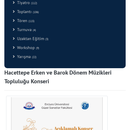
Tiyatro
(112)
Toplantı
(106)
Tören
(115)
Turnuva
(4)
Uzaktan Eğitim
(3)
Workshop
(9)
Yarışma
(22)
Hacettepe Erken ve Barok Dönem Müzikleri
Topluluğu Konseri