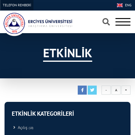
TELEFON REHBERİ
ENG
×
×
ETKİNLİK
-
A
+
ETKİNLİK KATEGORİLERİ
Açılış
(18)