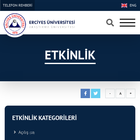
TELEFON REHBERİ
ENG
×
×
ETKİNLİK
-
A
+
ETKİNLİK KATEGORİLERİ
Açılış
(18)