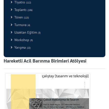
Tiyatro
(112)
Toplantı
(106)
Tören
(115)
Turnuva
(4)
Uzaktan Eğitim
(3)
Workshop
(9)
Yarışma
(22)
Hareketli Acil Barınma Birimleri Atölyesi