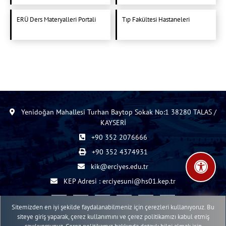
ERÜ Ders Materyalleri Portali
Tıp Fakültesi Hastaneleri
Yenidoğan Mahallesi Turhan Baytop Sokak No:1 38280 TALAS /
KAYSERİ
+90 352 2076666
+90 352 4374931
kik@erciyes.edu.tr
KEP Adresi : erciyesuni@hs01.kep.tr
Sitemizden en iyi şekilde faydalanabilmeniz için çerezleri kullanıyoruz. Bu
siteye giriş yaparak, çerez kullanımını ve çerez politikamızı kabul etmiş