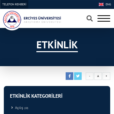
TELEFON REHBERİ
ENG
×
×
ETKİNLİK
-
A
+
ETKİNLİK KATEGORİLERİ
Açılış
(18)