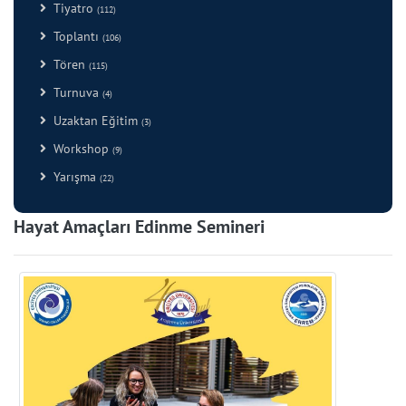
Tiyatro
(112)
Toplantı
(106)
Tören
(115)
Turnuva
(4)
Uzaktan Eğitim
(3)
Workshop
(9)
Yarışma
(22)
Hayat Amaçları Edinme Semineri