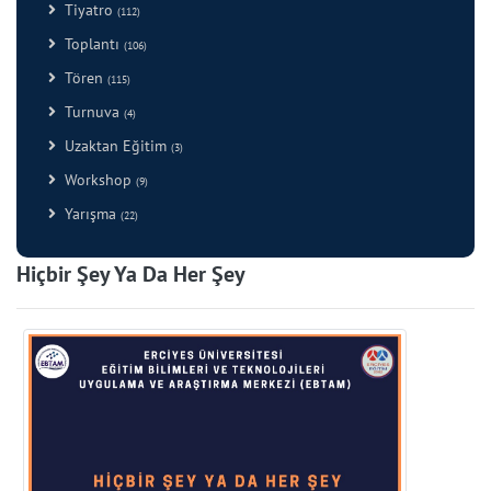
Tiyatro
(112)
Toplantı
(106)
Tören
(115)
Turnuva
(4)
Uzaktan Eğitim
(3)
Workshop
(9)
Yarışma
(22)
Hiçbir Şey Ya Da Her Şey