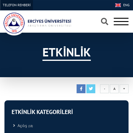
TELEFON REHBERİ
ENG
×
×
ETKİNLİK
-
A
+
ETKİNLİK KATEGORİLERİ
Açılış
(18)