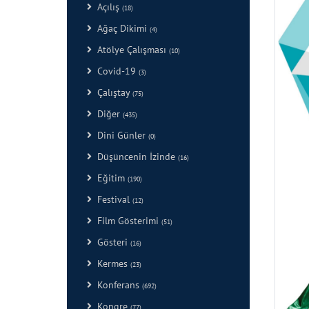
Açılış
(18)
Ağaç Dikimi
(4)
Atölye Çalışması
(10)
Covid-19
(3)
Çalıştay
(75)
Diğer
(435)
Dini Günler
(0)
Düşüncenin İzinde
(16)
Eğitim
(190)
Festival
(12)
Film Gösterimi
(51)
Gösteri
(16)
Kermes
(23)
Konferans
(692)
Kongre
(77)