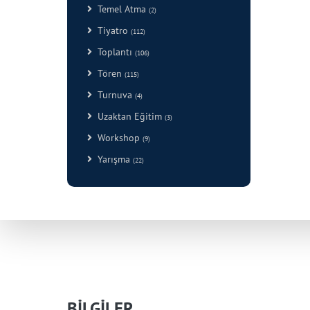
Temel Atma
(2)
Tiyatro
(112)
Toplantı
(106)
Tören
(115)
Turnuva
(4)
Uzaktan Eğitim
(3)
Workshop
(9)
Yarışma
(22)
BİLGİLER