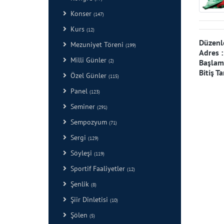
Konser
(147)
Kurs
(12)
Düzenl
Mezuniyet Töreni
(199)
Adres 
Milli Günler
(2)
Başlama
Bitiş Ta
Özel Günler
(115)
Panel
(123)
Seminer
(291)
Sempozyum
(71)
Sergi
(129)
Söyleşi
(119)
Sportif Faaliyetler
(12)
Şenlik
(8)
Şiir Dinletisi
(10)
Şölen
(5)