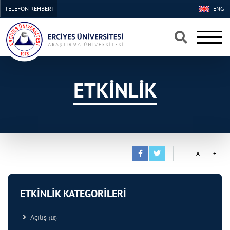
TELEFON REHBERİ
ENG
×
×
ETKİNLİK
-
A
+
ETKİNLİK KATEGORİLERİ
Açılış
(18)