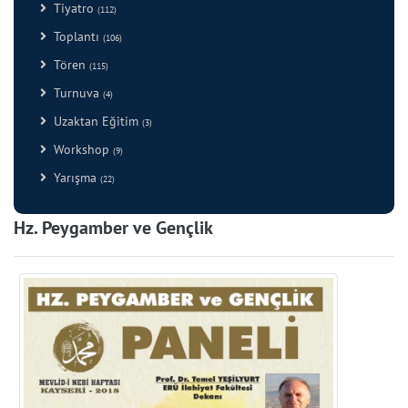
Tiyatro
(112)
Toplantı
(106)
Tören
(115)
Turnuva
(4)
Uzaktan Eğitim
(3)
Workshop
(9)
Yarışma
(22)
Hz. Peygamber ve Gençlik