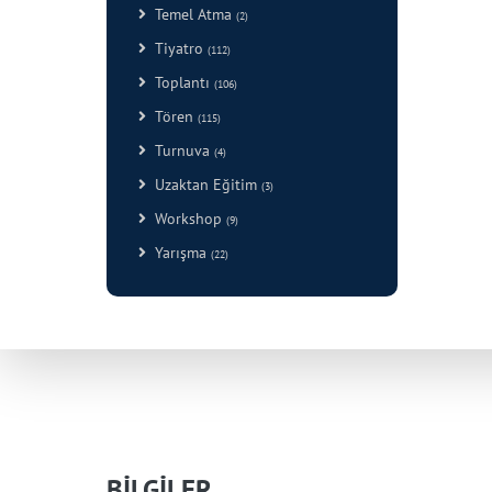
Temel Atma
(2)
Tiyatro
(112)
Toplantı
(106)
Tören
(115)
Turnuva
(4)
Uzaktan Eğitim
(3)
Workshop
(9)
Yarışma
(22)
BİLGİLER