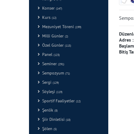
Konser
(147)
Kurs
Sempoz
(12)
Mezuniyet Töreni
(199)
Düzenl
Milli Günler
(2)
Adres 
Özel Günler
Başlama
(115)
Bitiş Ta
Panel
(123)
Seminer
(291)
Sempozyum
(71)
Sergi
(129)
Söyleşi
(119)
Sportif Faaliyetler
(12)
Şenlik
(8)
Şiir Dinletisi
(10)
Şölen
(5)