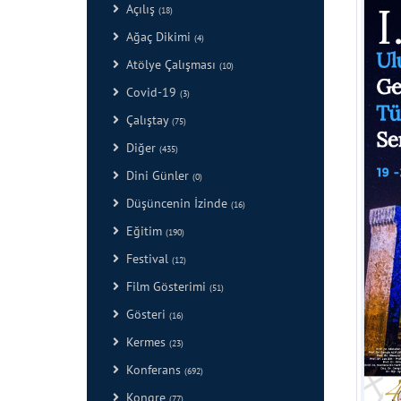
Açılış
(18)
Ağaç Dikimi
(4)
Atölye Çalışması
(10)
Covid-19
(3)
Çalıştay
(75)
Diğer
(435)
Dini Günler
(0)
Düşüncenin İzinde
(16)
Eğitim
(190)
Festival
(12)
Film Gösterimi
(51)
Gösteri
(16)
Kermes
(23)
Konferans
(692)
Kongre
(77)