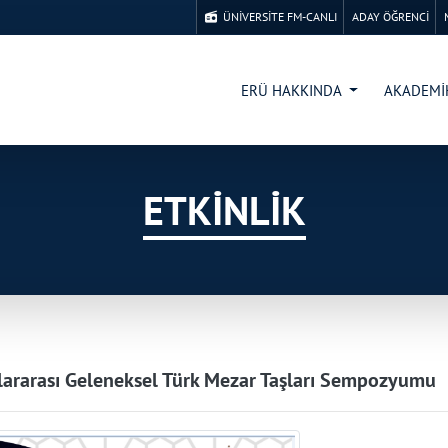
ÜNİVERSİTE FM-CANLI
ADAY ÖĞRENCİ
ERÜ HAKKINDA
AKADEM
ETKİNLİK
slararası Geleneksel Türk Mezar Taşları Sempozyumu