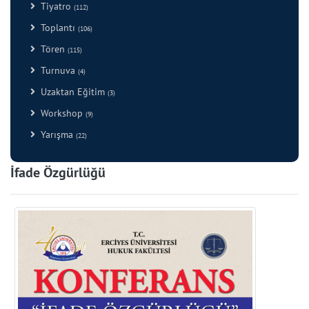
Tiyatro
(112)
Toplantı
(106)
Tören
(115)
Turnuva
(4)
Uzaktan Eğitim
(3)
Workshop
(9)
Yarışma
(22)
İfade Özgürlüğü