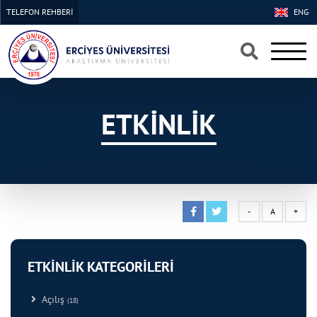
TELEFON REHBERİ
ENG
×
×
ETKİNLİK
-
A
+
ETKİNLİK KATEGORİLERİ
Açılış
(18)