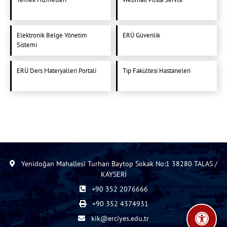
Elektronik Belge Yönetim
ERÜ Güvenlik
Sistemi
ERÜ Ders Materyalleri Portali
Tıp Fakültesi Hastaneleri
Yenidoğan Mahallesi Turhan Baytop Sokak No:1 38280 TALAS /
KAYSERİ
+90 352 2076666
+90 352 4374931
kik@erciyes.edu.tr