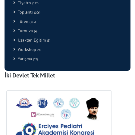
Tiyatro
(112)
Toplantı
(106)
Tören
(115)
Turnuva
(4)
Uzaktan Eğitim
(3)
Workshop
(9)
Yarışma
(22)
İki Devlet Tek Millet