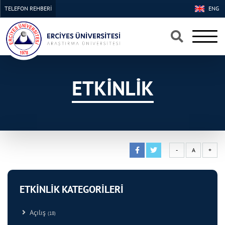
TELEFON REHBERİ
ENG
×
×
ETKİNLİK
-
A
+
ETKİNLİK KATEGORİLERİ
Açılış
(18)