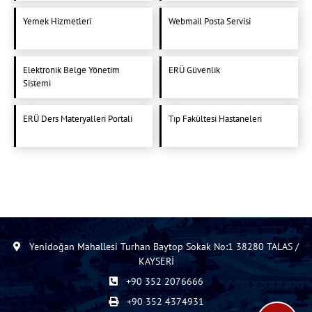
Yemek Hizmetleri
Webmail Posta Servisi
Elektronik Belge Yönetim
ERÜ Güvenlik
Sistemi
ERÜ Ders Materyalleri Portali
Tıp Fakültesi Hastaneleri
Yenidoğan Mahallesi Turhan Baytop Sokak No:1 38280 TALAS /
KAYSERİ
+90 352 2076666
+90 352 4374931