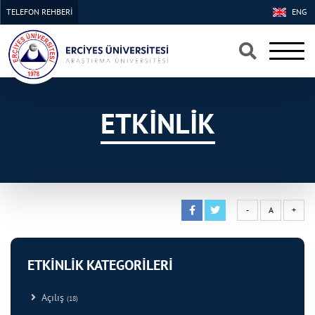
TELEFON REHBERİ
ENG
×
×
ETKİNLİK
-
A
+
ETKİNLİK KATEGORİLERİ
Açılış
(18)