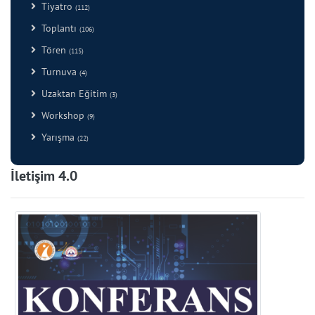
Tiyatro
(112)
Toplantı
(106)
Tören
(115)
Turnuva
(4)
Uzaktan Eğitim
(3)
Workshop
(9)
Yarışma
(22)
İletişim 4.0