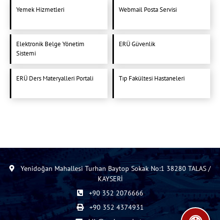
Yemek Hizmetleri
Webmail Posta Servisi
Elektronik Belge Yönetim
ERÜ Güvenlik
Sistemi
ERÜ Ders Materyalleri Portali
Tıp Fakültesi Hastaneleri
Yenidoğan Mahallesi Turhan Baytop Sokak No:1 38280 TALAS /
KAYSERİ
+90 352 2076666
+90 352 4374931