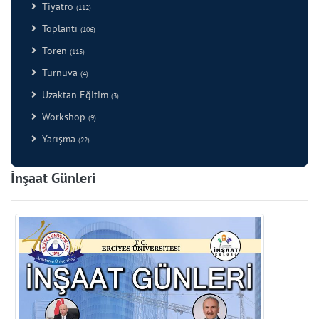
Tiyatro
(112)
Toplantı
(106)
Tören
(115)
Turnuva
(4)
Uzaktan Eğitim
(3)
Workshop
(9)
Yarışma
(22)
İnşaat Günleri