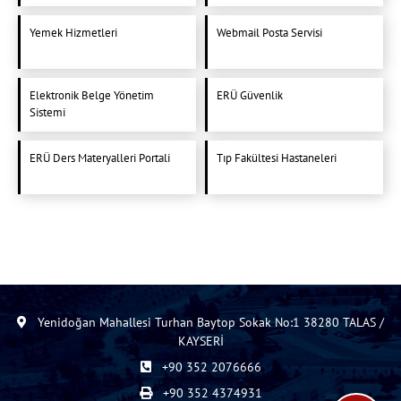
Yemek Hizmetleri
Webmail Posta Servisi
Elektronik Belge Yönetim
ERÜ Güvenlik
Sistemi
ERÜ Ders Materyalleri Portali
Tıp Fakültesi Hastaneleri
Yenidoğan Mahallesi Turhan Baytop Sokak No:1 38280 TALAS /
KAYSERİ
+90 352 2076666
+90 352 4374931