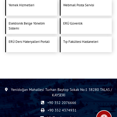
Yemek Hizmetleri
Webmail Posta Servisi
Elektronik Belge Yönetim
ERÜ Güvenlik
Sistemi
ERÜ Ders Materyalleri Portali
Tıp Fakültesi Hastaneleri
Yenidoğan Mahallesi Turhan Baytop Sokak No:1 38280 TALAS /
KAYSERİ
+90 352 2076666
+90 352 4374931