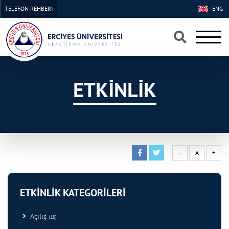
TELEFON REHBERİ
ENG
×
×
ETKİNLİK
-
A
+
ETKİNLİK KATEGORİLERİ
Açılış
(18)