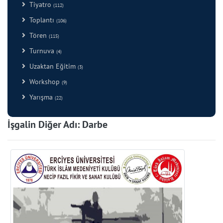
Tiyatro
(112)
Toplantı
(106)
Tören
(115)
Turnuva
(4)
Uzaktan Eğitim
(3)
Workshop
(9)
Yarışma
(22)
İşgalin Diğer Adı: Darbe