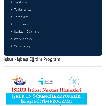
Tiyatro
(112)
Toplantı
(106)
Tören
(115)
Turnuva
(4)
Uzaktan Eğitim
(3)
Workshop
(9)
Yarışma
(22)
İşkur - İşbaşı Eğitim Programı