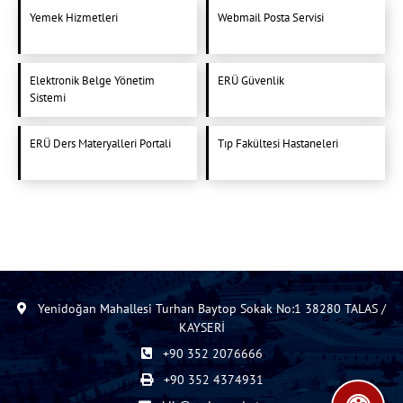
Yemek Hizmetleri
Webmail Posta Servisi
Elektronik Belge Yönetim
ERÜ Güvenlik
Sistemi
ERÜ Ders Materyalleri Portali
Tıp Fakültesi Hastaneleri
Yenidoğan Mahallesi Turhan Baytop Sokak No:1 38280 TALAS /
KAYSERİ
+90 352 2076666
+90 352 4374931