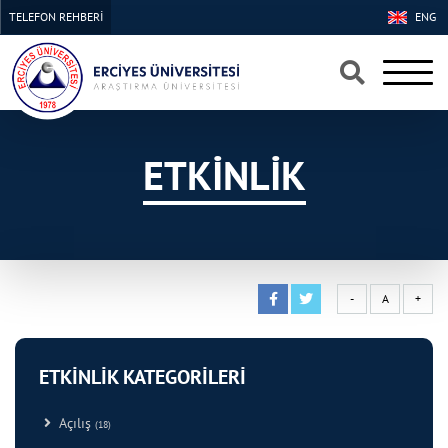
TELEFON REHBERİ
ENG
×
×
ETKİNLİK
-
A
+
ETKİNLİK KATEGORİLERİ
Açılış
(18)