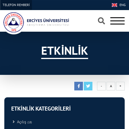
TELEFON REHBERİ
ENG
×
×
ETKİNLİK
-
A
+
ETKİNLİK KATEGORİLERİ
Açılış
(18)