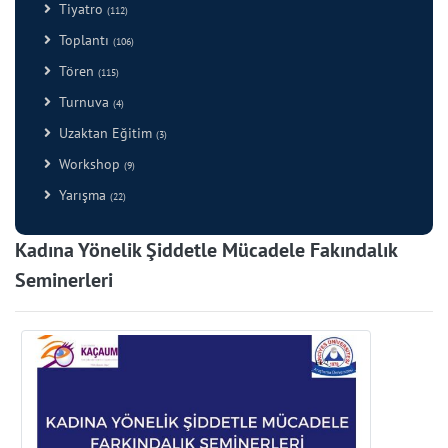
Tiyatro
(112)
Toplantı
(106)
Tören
(115)
Turnuva
(4)
Uzaktan Eğitim
(3)
Workshop
(9)
Yarışma
(22)
Kadına Yönelik Şiddetle Mücadele Fakındalık
Seminerleri