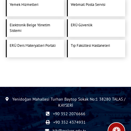
Yemek Hizmetleri
Webmail Posta Servisi
Elektronik Belge Yönetim
ERÜ Güvenlik
Sistemi
ERÜ Ders Materyalleri Portali
Tıp Fakültesi Hastaneleri
Yenidoğan Mahallesi Turhan Baytop Sokak No:1 38280 TALAS /
KAYSERİ
+90 352 2076666
+90 352 4374931
kik@erciyes.edu.tr