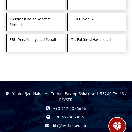
Elektronik Belge Yönetim
ERÜ Güvenlik
Sistemi
ERÜ Ders Materyalleri Portali
Tıp Fakültesi Hastaneleri
Yenidoğan Mahallesi Turhan Baytop Sokak No:1 38280 TALAS /
KAYSERİ
+90 352 2076666
+90 352 4374931
kik@erciyes.edu.tr