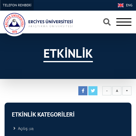
TELEFON REHBERİ
ENG
×
×
ETKİNLİK
-
A
+
ETKİNLİK KATEGORİLERİ
Açılış
(18)