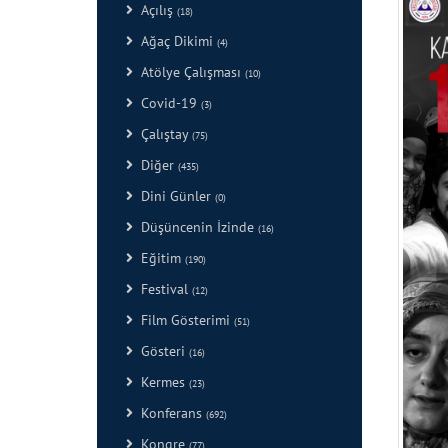
Açılış
(18)
Ağaç Dikimi
(4)
Atölye Çalışması
(10)
Covid-19
(3)
Çalıştay
(75)
Diğer
(435)
Dini Günler
(0)
Düşüncenin İzinde
(16)
Eğitim
(190)
Festival
(12)
Film Gösterimi
(51)
Gösteri
(16)
Kermes
(23)
Konferans
(692)
Kongre
(77)