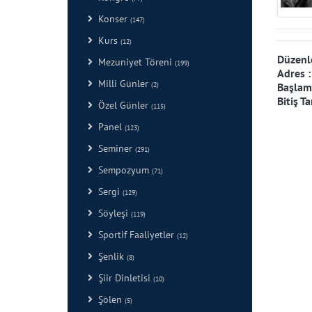
Konser
(147)
Kurs
(12)
Düzenl
Mezuniyet Töreni
(199)
Adres 
Milli Günler
(2)
Başlama
Bitiş Ta
Özel Günler
(115)
Panel
(123)
Seminer
(291)
Sempozyum
(71)
Sergi
(129)
Söyleşi
(119)
Sportif Faaliyetler
(12)
Şenlik
(8)
Şiir Dinletisi
(10)
Şölen
(5)