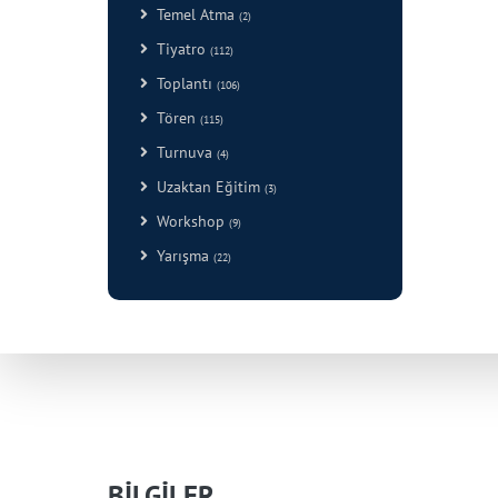
Temel Atma
(2)
Tiyatro
(112)
Toplantı
(106)
Tören
(115)
Turnuva
(4)
Uzaktan Eğitim
(3)
Workshop
(9)
Yarışma
(22)
BİLGİLER