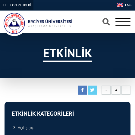
TELEFON REHBERİ
ENG
×
×
ETKİNLİK
-
A
+
ETKİNLİK KATEGORİLERİ
Açılış
(18)