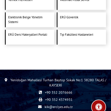
Elektronik Belge Yönetim
ERÜ Güvenlik
Sistemi
ERÜ Ders Materyalleri Portali
Tıp Fakültesi Hastaneleri
Yenidoğan Mahallesi Turhan Baytop Sokak No:1 38280 TALAS /
KAYSERİ
+90 352 2076666
+90 352 4374931
kik@erciyes.edu.tr