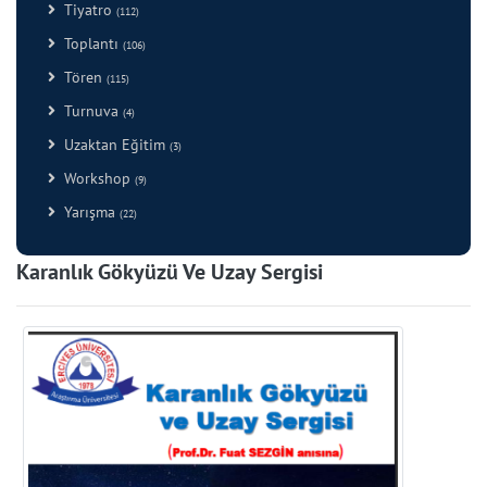
Tiyatro
(112)
Toplantı
(106)
Tören
(115)
Turnuva
(4)
Uzaktan Eğitim
(3)
Workshop
(9)
Yarışma
(22)
Karanlık Gökyüzü Ve Uzay Sergisi