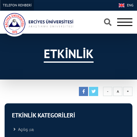
TELEFON REHBERİ
ENG
×
×
ETKİNLİK
-
A
+
ETKİNLİK KATEGORİLERİ
Açılış
(18)