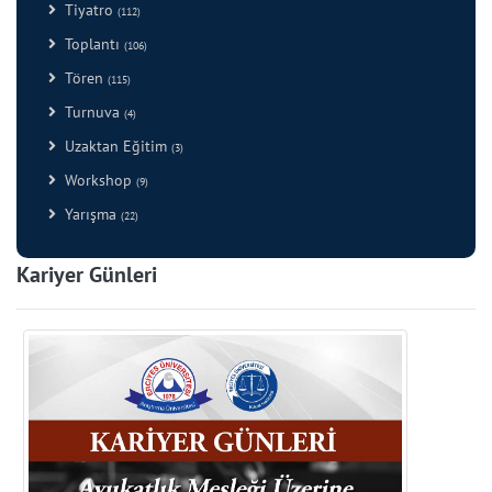
Tiyatro
(112)
Toplantı
(106)
Tören
(115)
Turnuva
(4)
Uzaktan Eğitim
(3)
Workshop
(9)
Yarışma
(22)
Kariyer Günleri