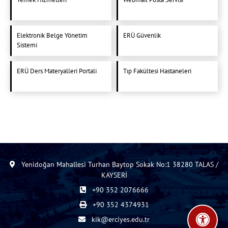
Elektronik Belge Yönetim
ERÜ Güvenlik
Sistemi
ERÜ Ders Materyalleri Portali
Tıp Fakültesi Hastaneleri
Yenidoğan Mahallesi Turhan Baytop Sokak No:1 38280 TALAS /
KAYSERİ
+90 352 2076666
+90 352 4374931
kik@erciyes.edu.tr