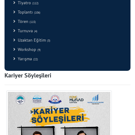
Tiyatro
(112)
Toplantı
(106)
Tören
(115)
Turnuva
(4)
Uzaktan Eğitim
(3)
Workshop
(9)
Yarışma
(22)
Kariyer Söyleşileri