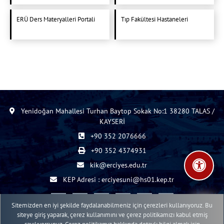
ERÜ Ders Materyalleri Portali
Tıp Fakültesi Hastaneleri
Yenidoğan Mahallesi Turhan Baytop Sokak No:1 38280 TALAS /
KAYSERİ
+90 352 2076666
+90 352 4374931
kik@erciyes.edu.tr
KEP Adresi : erciyesuni@hs01.kep.tr
Sitemizden en iyi şekilde faydalanabilmeniz için çerezleri kullanıyoruz. Bu
siteye giriş yaparak, çerez kullanımını ve çerez politikamızı kabul etmiş