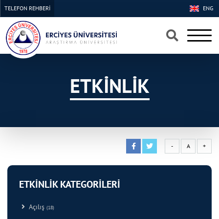
TELEFON REHBERİ
ENG
×
×
ETKİNLİK
-
A
+
ETKİNLİK KATEGORİLERİ
Açılış
(18)