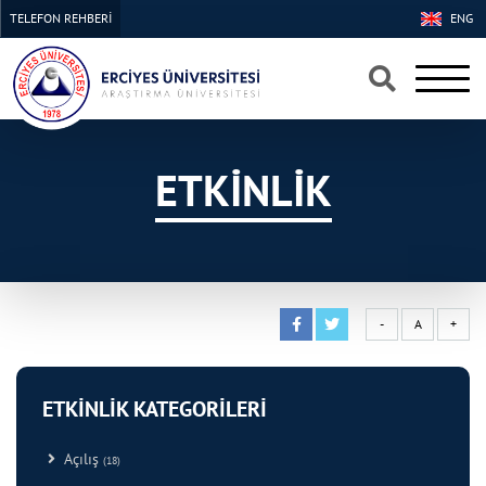
TELEFON REHBERİ
ENG
×
×
ETKİNLİK
-
A
+
ETKİNLİK KATEGORİLERİ
Açılış
(18)