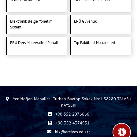
Elektronik Belge Yönetim
ERÜ Güvenlik
Sistemi
ERÜ Ders Materyalleri Portali
Tıp Fakültesi Hastaneleri
Yenidoğan Mahallesi Turhan Baytop Sokak No:1 38280 TALAS /
KAYSERİ
+90 352 2076666
+90 352 4374931
kik@erciyes.edu.tr