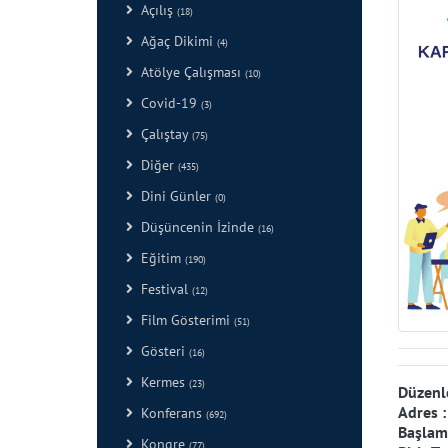
Açılış
(18)
Ağaç Dikimi
(4)
Atölye Çalışması
(10)
Covid-19
(3)
Çalıştay
(75)
Diğer
(435)
Dini Günler
(0)
Düşüncenin İzinde
(16)
Eğitim
(190)
Festival
(12)
Film Gösterimi
(51)
Gösteri
(16)
Kermes
(23)
Düzenl
Adres 
Konferans
(692)
Başlama
Kongre
(77)