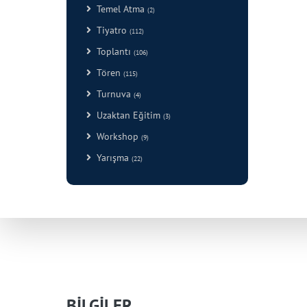
Temel Atma
(2)
Tiyatro
(112)
Toplantı
(106)
Tören
(115)
Turnuva
(4)
Uzaktan Eğitim
(3)
Workshop
(9)
Yarışma
(22)
BİLGİLER