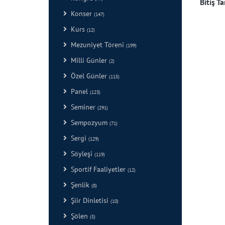
Bitiş Ta
Konser
(147)
Kurs
(12)
Mezuniyet Töreni
(199)
Milli Günler
(2)
Özel Günler
(115)
Panel
(123)
Seminer
(291)
Sempozyum
(71)
Sergi
(129)
Söyleşi
(119)
Sportif Faaliyetler
(12)
Şenlik
(8)
Şiir Dinletisi
(10)
Şölen
(5)