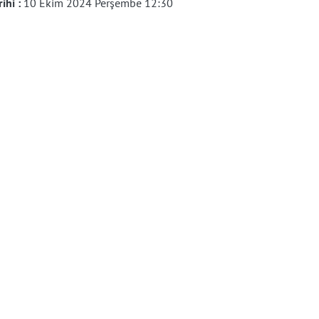
rihi :
10 Ekim 2024 Perşembe 12:30