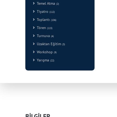
Temel Atma
(2)
Tiyatro
(112)
Toplantı
(106)
Tören
(115)
Turnuva
(4)
Uzaktan Eğitim
(3)
Workshop
(9)
Yarışma
(22)
BİLGİLER