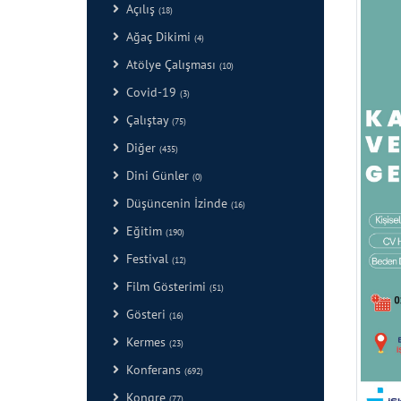
Açılış
(18)
Ağaç Dikimi
(4)
Atölye Çalışması
(10)
Covid-19
(3)
Çalıştay
(75)
Diğer
(435)
Dini Günler
(0)
Düşüncenin İzinde
(16)
Eğitim
(190)
Festival
(12)
Film Gösterimi
(51)
Gösteri
(16)
Kermes
(23)
Konferans
(692)
Kongre
(77)