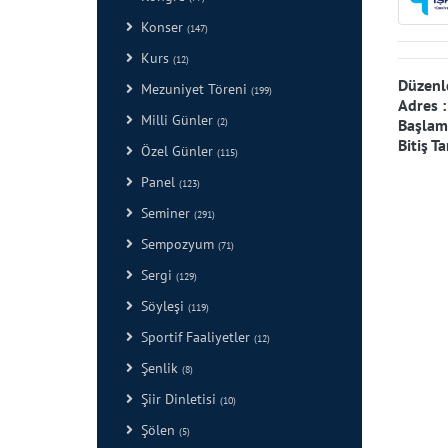
Konser
(147)
Kurs
(12)
Düzenl
Mezuniyet Töreni
(199)
Adres 
Milli Günler
Başlama
(2)
Bitiş Ta
Özel Günler
(115)
Panel
(123)
Seminer
(291)
Sempozyum
(71)
Sergi
(129)
Söyleşi
(119)
Sportif Faaliyetler
(12)
Şenlik
(8)
Şiir Dinletisi
(10)
Şölen
(5)