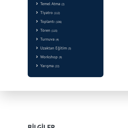
Temel Atma
(2)
Tiyatro
(112)
Toplantı
(106)
Tören
(115)
Turnuva
(4)
Uzaktan Eğitim
(3)
Workshop
(9)
Yarışma
(22)
BİLGİLER