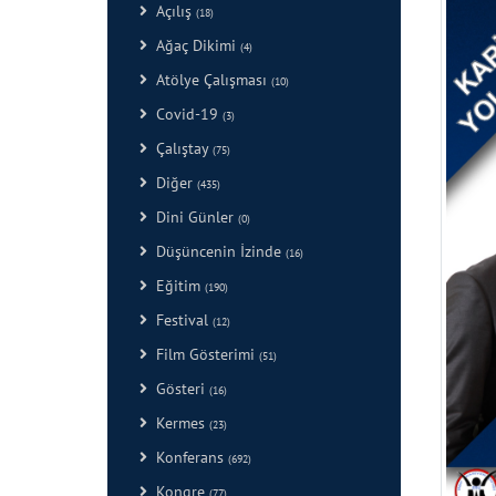
Açılış
(18)
Ağaç Dikimi
(4)
Atölye Çalışması
(10)
Covid-19
(3)
Çalıştay
(75)
Diğer
(435)
Dini Günler
(0)
Düşüncenin İzinde
(16)
Eğitim
(190)
Festival
(12)
Film Gösterimi
(51)
Gösteri
(16)
Kermes
(23)
Konferans
(692)
Kongre
(77)