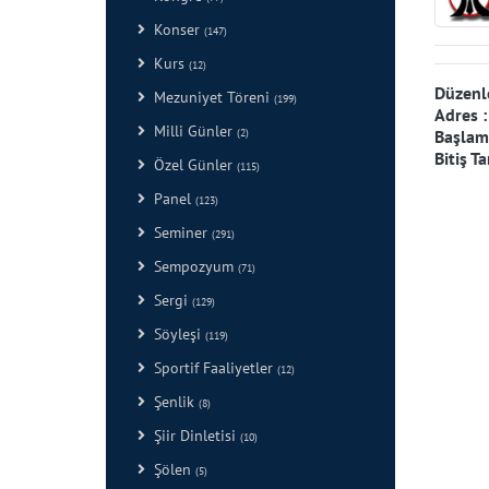
Konser
(147)
Kurs
(12)
Düzenl
Mezuniyet Töreni
(199)
Adres 
Milli Günler
(2)
Başlama
Bitiş Ta
Özel Günler
(115)
Panel
(123)
Seminer
(291)
Sempozyum
(71)
Sergi
(129)
Söyleşi
(119)
Sportif Faaliyetler
(12)
Şenlik
(8)
Şiir Dinletisi
(10)
Şölen
(5)