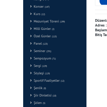
Konser
(147)
Kurs
(12)
Düzenl
Mezuniyet Töreni
(199)
Adres 
Milli Günler
Başlama
(2)
Bitiş Ta
Özel Günler
(115)
Panel
(123)
Seminer
(291)
Sempozyum
(71)
Sergi
(129)
Söyleşi
(119)
Sportif Faaliyetler
(12)
Şenlik
(8)
Şiir Dinletisi
(10)
Şölen
(5)