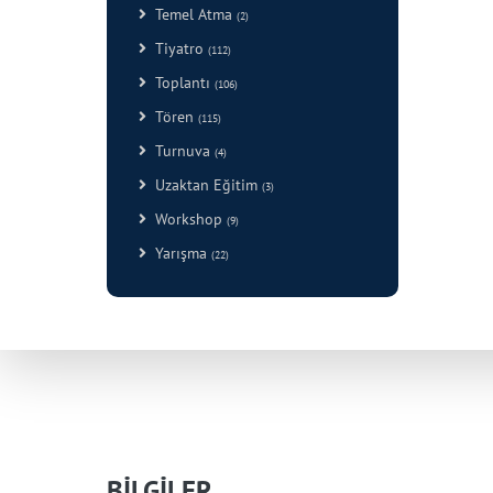
Temel Atma
(2)
Tiyatro
(112)
Toplantı
(106)
Tören
(115)
Turnuva
(4)
Uzaktan Eğitim
(3)
Workshop
(9)
Yarışma
(22)
BİLGİLER