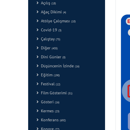
Açılış
(18)
Ağaç Dikimi
(4)
Atölye Çalışması
(10)
Covid-19
(3)
Çalıştay
(75)
Diğer
(435)
Dini Günler
(0)
Düşüncenin İzinde
(16)
Eğitim
(190)
Festival
(12)
Film Gösterimi
(51)
Gösteri
(16)
Kermes
(23)
Konferans
(692)
Kongre
(77)