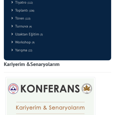
Tiyatro
(112)
Toplantı
(106)
Tören
(115)
Turnuva
(4)
Uzaktan Eğitim
(3)
Workshop
(9)
Yarışma
(22)
Kariyerim &Senaryolarım