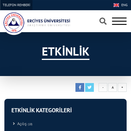
TELEFON REHBERİ
ENG
×
×
ETKİNLİK
-
A
+
ETKİNLİK KATEGORİLERİ
Açılış
(18)