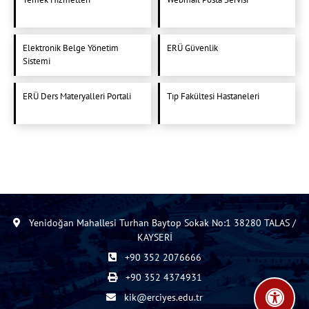
Elektronik Belge Yönetim
ERÜ Güvenlik
Sistemi
ERÜ Ders Materyalleri Portali
Tıp Fakültesi Hastaneleri
Yenidoğan Mahallesi Turhan Baytop Sokak No:1 38280 TALAS /
KAYSERİ
+90 352 2076666
+90 352 4374931
kik@erciyes.edu.tr