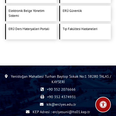
Elektronik Belge Yönetim
ERÜ Güvenlik
Sistemi
ERÜ Ders Materyalleri Portali
Tıp Fakültesi Hastaneleri
Yenidoğan Mahallesi Turhan Baytop Sokak No:1 38280 TALAS /
KAYSERİ
+90 352 2076666
+90 352 4374931
kik@erciyes.edu.tr
KEP Adresi : erciyesuni@hs01.kep.tr