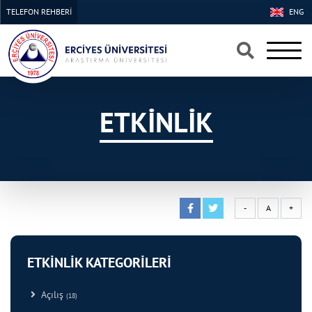
TELEFON REHBERİ
ENG
×
×
ETKİNLİK
-
A
+
ETKİNLİK KATEGORİLERİ
Açılış
(18)