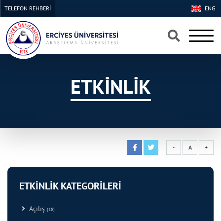
TELEFON REHBERİ
ENG
×
×
ETKİNLİK
-
A
+
ETKİNLİK KATEGORİLERİ
Açılış
(18)