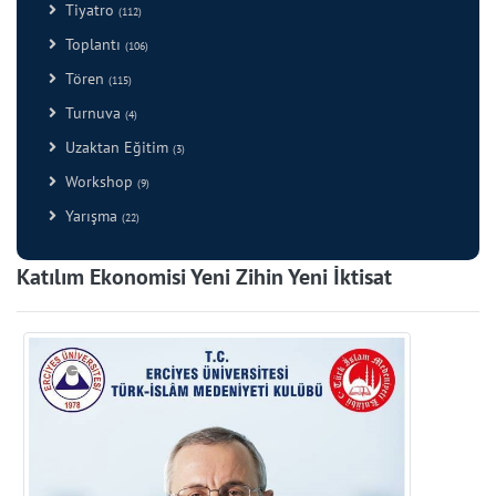
Tiyatro
(112)
Toplantı
(106)
Tören
(115)
Turnuva
(4)
Uzaktan Eğitim
(3)
Workshop
(9)
Yarışma
(22)
Katılım Ekonomisi Yeni Zihin Yeni İktisat