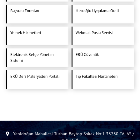
Başvuru Formları
Hızıroğlu Uygulama Oteli
Yemek Hizmetleri
Webmail Posta Servisi
Elektronik Belge Yönetim
ERÜ Güvenlik
Sistemi
ERÜ Ders Materyalleri Portali
Tıp Fakültesi Hastaneleri
Yenidoğan Mahallesi Turhan Baytop Sokak No:1 38280 TALAS /