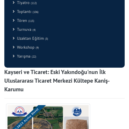
Tiyatro
(112)
Toplantı
(106)
Tören
(115)
Turnuva
(4)
Uzaktan Eğitim
(3)
Workshop
(9)
Yarışma
(22)
Kayseri ve Ticaret: Eski Yakındoğu'nun İlk
Uluslararası Ticaret Merkezi Kültepe Kaniş-
Karumu