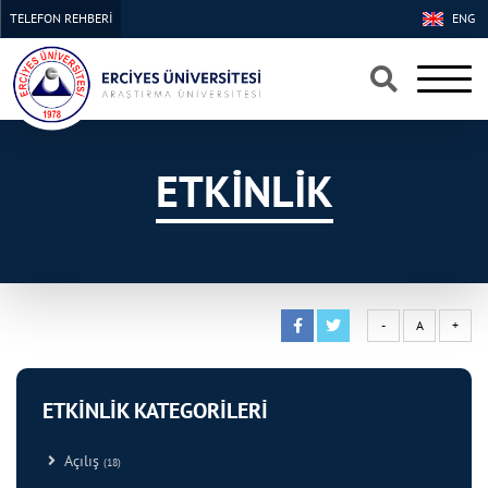
TELEFON REHBERİ
ENG
×
×
ETKİNLİK
-
A
+
ETKİNLİK KATEGORİLERİ
Açılış
(18)