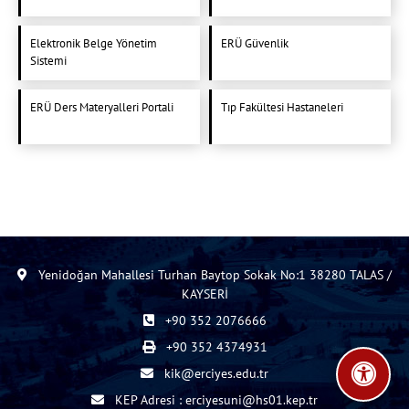
Elektronik Belge Yönetim
ERÜ Güvenlik
Sistemi
ERÜ Ders Materyalleri Portali
Tıp Fakültesi Hastaneleri
Yenidoğan Mahallesi Turhan Baytop Sokak No:1 38280 TALAS /
KAYSERİ
+90 352 2076666
+90 352 4374931
kik@erciyes.edu.tr
KEP Adresi : erciyesuni@hs01.kep.tr