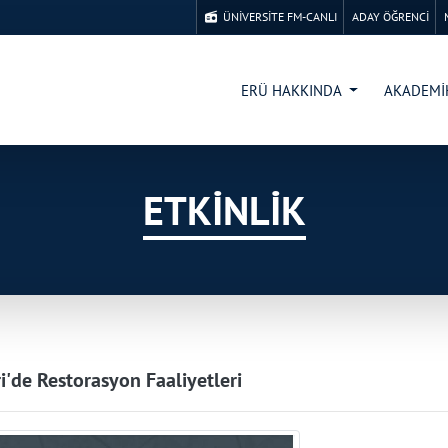
ÜNİVERSİTE FM-CANLI
ADAY ÖĞRENCİ
ERÜ HAKKINDA
AKADEM
ETKİNLİK
i'de Restorasyon Faaliyetleri