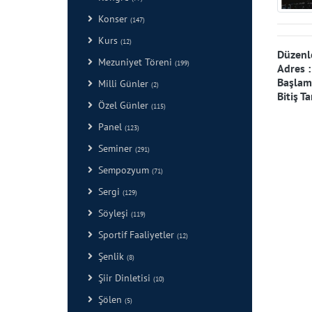
Konser
(147)
Kurs
(12)
Düzenl
Mezuniyet Töreni
(199)
Adres 
Başlama
Milli Günler
(2)
Bitiş Ta
Özel Günler
(115)
Panel
(123)
Seminer
(291)
Sempozyum
(71)
Sergi
(129)
Söyleşi
(119)
Sportif Faaliyetler
(12)
Şenlik
(8)
Şiir Dinletisi
(10)
Şölen
(5)