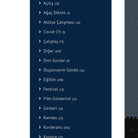
Açılış
(18)
Ağaç Dikimi
(4)
Atölye Çalışması
(10)
Covid-19
(3)
Çalıştay
(75)
Diğer
(435)
Dini Günler
(0)
Düşüncenin İzinde
(16)
Eğitim
(190)
Festival
(12)
Film Gösterimi
(51)
Gösteri
(16)
Kermes
(23)
Konferans
(692)
Kongre
(77)