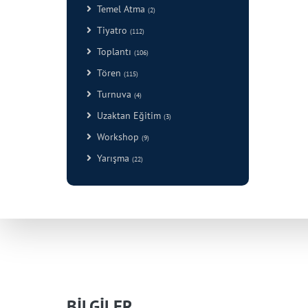
Temel Atma
(2)
Tiyatro
(112)
Toplantı
(106)
Tören
(115)
Turnuva
(4)
Uzaktan Eğitim
(3)
Workshop
(9)
Yarışma
(22)
BİLGİLER