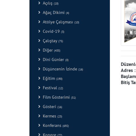
Açılış
(18)
Ağaç Dikimi
(4)
Atölye Çalışması
(10)
Covid-19
(3)
Çalıştay
(75)
Diğer
(435)
Dini Günler
(0)
Düzenl
Düşüncenin İzinde
Adres 
(16)
Başlama
Eğitim
(190)
Bitiş Ta
Festival
(12)
Film Gösterimi
(51)
Gösteri
(16)
Kermes
(23)
Konferans
(692)
Kongre
(77)