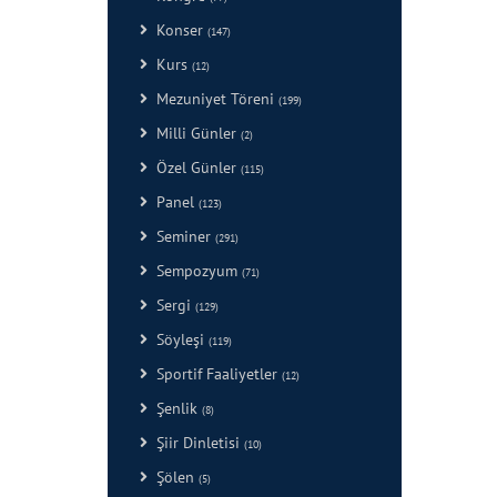
Konser
(147)
Kurs
(12)
Mezuniyet Töreni
(199)
Milli Günler
(2)
Özel Günler
(115)
Panel
(123)
Seminer
(291)
Sempozyum
(71)
Sergi
(129)
Söyleşi
(119)
Sportif Faaliyetler
(12)
Şenlik
(8)
Şiir Dinletisi
(10)
Şölen
(5)