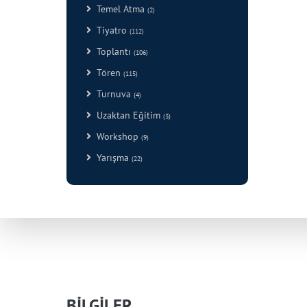
Temel Atma
(2)
Tiyatro
(112)
Toplantı
(106)
Tören
(115)
Turnuva
(4)
Uzaktan Eğitim
(3)
Workshop
(9)
Yarışma
(22)
BİLGİLER