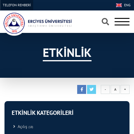
TELEFON REHBERİ
ENG
×
×
ETKİNLİK
-
A
+
ETKİNLİK KATEGORİLERİ
Açılış
(18)