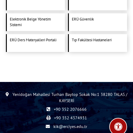
Elektronik Belge Yönetim
ERÜ Güvenlik
Sistemi
ERÜ Ders Materyalleri Portali
Tıp Fakültesi Hastaneleri
Yenidoğan Mahallesi Turhan Baytop Sokak No:1 38280 TALAS /
KAYSERİ
+90 352 2076666
+90 352 4374931
kik@erciyes.edu.tr