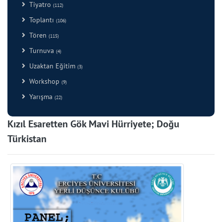
Tiyatro
(112)
Toplantı
(106)
Tören
(115)
Turnuva
(4)
Uzaktan Eğitim
(3)
Workshop
(9)
Yarışma
(22)
Kızıl Esaretten Gök Mavi Hürriyete; Doğu
Türkistan