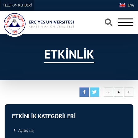
TELEFON REHBERİ
ENG
×
×
ETKİNLİK
-
A
+
ETKİNLİK KATEGORİLERİ
Açılış
(18)