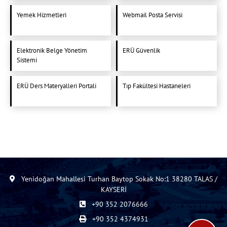
Yemek Hizmetleri
Webmail Posta Servisi
Elektronik Belge Yönetim
ERÜ Güvenlik
Sistemi
ERÜ Ders Materyalleri Portali
Tıp Fakültesi Hastaneleri
Yenidoğan Mahallesi Turhan Baytop Sokak No:1 38280 TALAS /
KAYSERİ
+90 352 2076666
+90 352 4374931