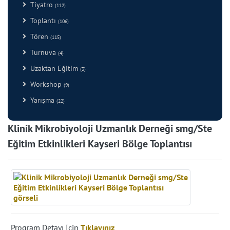
Tiyatro
(112)
Toplantı
(106)
Tören
(115)
Turnuva
(4)
Uzaktan Eğitim
(3)
Workshop
(9)
Yarışma
(22)
Klinik Mikrobiyoloji Uzmanlık Derneği smg/Ste
Eğitim Etkinlikleri Kayseri Bölge Toplantısı
Program Detayı İçin
Tıklayınız