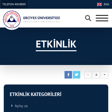
TELEFON REHBERİ
ENG
×
×
ETKİNLİK
-
A
+
ETKİNLİK KATEGORİLERİ
Açılış
(18)