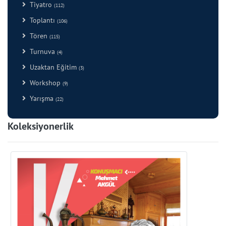
Tiyatro
(112)
Toplantı
(106)
Tören
(115)
Turnuva
(4)
Uzaktan Eğitim
(3)
Workshop
(9)
Yarışma
(22)
Koleksiyonerlik