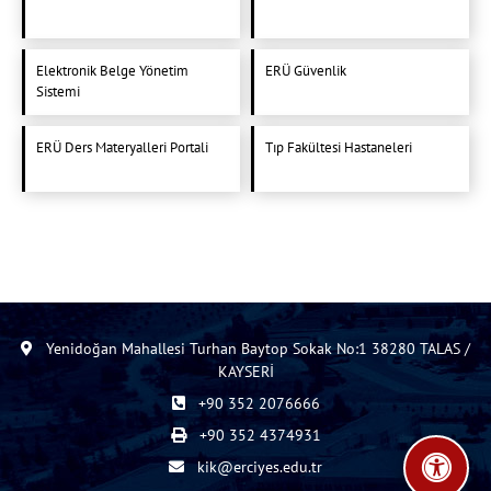
Elektronik Belge Yönetim
ERÜ Güvenlik
Sistemi
ERÜ Ders Materyalleri Portali
Tıp Fakültesi Hastaneleri
Yenidoğan Mahallesi Turhan Baytop Sokak No:1 38280 TALAS /
KAYSERİ
+90 352 2076666
+90 352 4374931
kik@erciyes.edu.tr