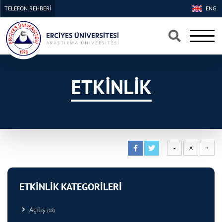
TELEFON REHBERİ
ENG
×
×
ETKİNLİK
-
A
+
ETKİNLİK KATEGORİLERİ
Açılış
(18)