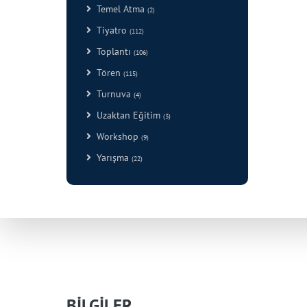
Temel Atma
(2)
Tiyatro
(112)
Toplantı
(106)
Tören
(115)
Turnuva
(4)
Uzaktan Eğitim
(3)
Workshop
(9)
Yarışma
(22)
BİLGİLER