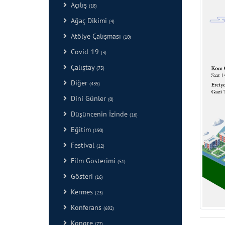
Açılış
(18)
Ağaç Dikimi
(4)
Atölye Çalışması
(10)
Covid-19
(3)
Çalıştay
(75)
Diğer
(435)
Dini Günler
(0)
Düşüncenin İzinde
(16)
Eğitim
(190)
Festival
(12)
Film Gösterimi
(51)
Gösteri
(16)
Kermes
(23)
Konferans
(692)
Kongre
(77)