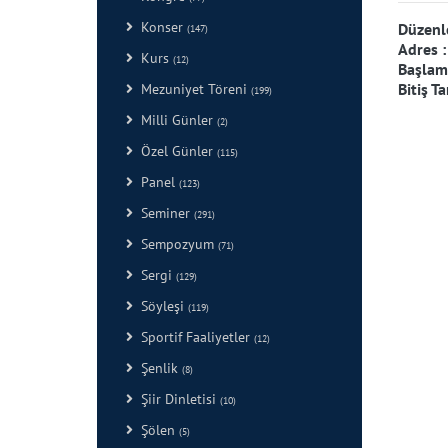
Konser
Düzenl
(147)
Adres 
Kurs
(12)
Başlama
Bitiş Ta
Mezuniyet Töreni
(199)
Milli Günler
(2)
Özel Günler
(115)
Panel
(123)
Seminer
(291)
Sempozyum
(71)
Sergi
(129)
Söyleşi
(119)
Sportif Faaliyetler
(12)
Şenlik
(8)
Şiir Dinletisi
(10)
Şölen
(5)