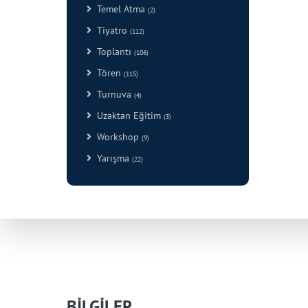
Temel Atma
(2)
Tiyatro
(112)
Toplantı
(106)
Tören
(115)
Turnuva
(4)
Uzaktan Eğitim
(3)
Workshop
(9)
Yarışma
(22)
BİLGİLER