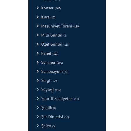
Konser
(147)
Kurs
(12)
Mezuniyet Töreni
(199)
Milli Günler
(2)
Özel Günler
(115)
Panel
(123)
Seminer
(291)
Sempozyum
(71)
Sergi
(129)
Söyleşi
(119)
Sportif Faaliyetler
(12)
Şenlik
(8)
Şiir Dinletisi
(10)
Şölen
(5)