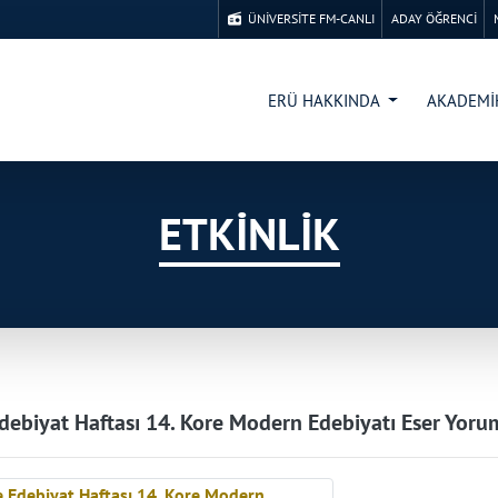
ÜNİVERSİTE FM-CANLI
ADAY ÖĞRENCİ
ERÜ HAKKINDA
AKADEM
ETKİNLİK
debiyat Haftası 14. Kore Modern Edebiyatı Eser Yoru