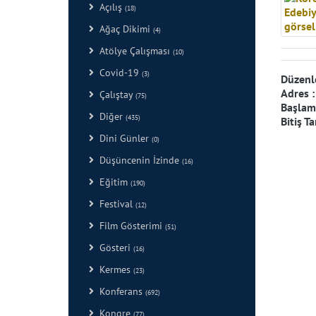
Açılış
(18)
Ağaç Dikimi
(4)
Atölye Çalışması
(10)
Covid-19
(3)
Düzenl
Adres 
Çalıştay
(75)
Başlama
Diğer
(435)
Bitiş Ta
Dini Günler
(0)
Düşüncenin İzinde
(16)
Eğitim
(190)
Festival
(12)
Film Gösterimi
(51)
Gösteri
(16)
Kermes
(23)
Konferans
(692)
Kongre
(77)