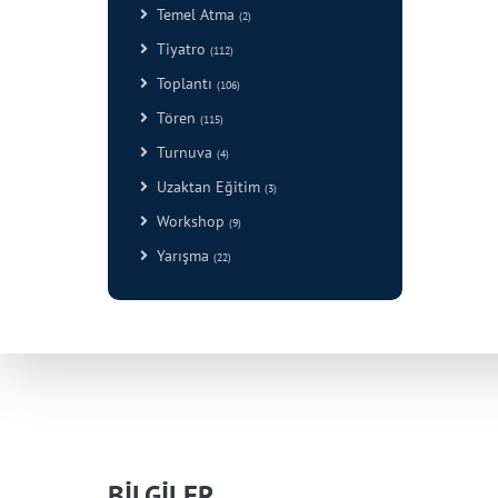
Temel Atma
(2)
Tiyatro
(112)
Toplantı
(106)
Tören
(115)
Turnuva
(4)
Uzaktan Eğitim
(3)
Workshop
(9)
Yarışma
(22)
BİLGİLER