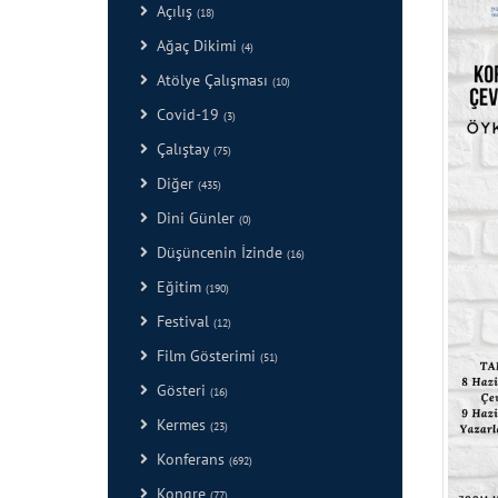
Açılış
(18)
Ağaç Dikimi
(4)
Atölye Çalışması
(10)
Covid-19
(3)
Çalıştay
(75)
Diğer
(435)
Dini Günler
(0)
Düşüncenin İzinde
(16)
Eğitim
(190)
Festival
(12)
Film Gösterimi
(51)
Gösteri
(16)
Kermes
(23)
Konferans
(692)
Kongre
(77)