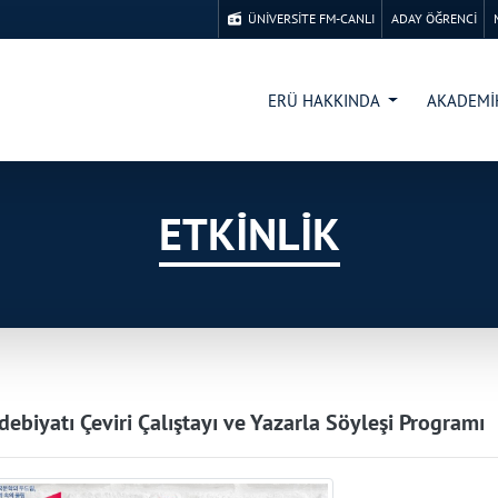
ÜNİVERSİTE FM-CANLI
ADAY ÖĞRENCİ
ERÜ HAKKINDA
AKADEM
ETKİNLİK
debiyatı Çeviri Çalıştayı ve Yazarla Söyleşi Programı