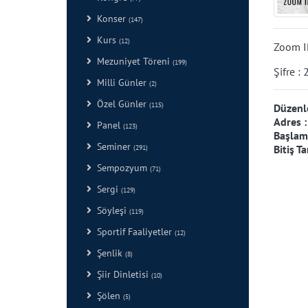
Konser
(147)
Kurs
(12)
Zoom I
Mezuniyet Töreni
(199)
Şifre :
Milli Günler
(2)
Özel Günler
(115)
Düzenl
Adres 
Panel
(123)
Başlama
Seminer
Bitiş Ta
(291)
Sempozyum
(71)
Sergi
(129)
Söyleşi
(119)
Sportif Faaliyetler
(12)
Şenlik
(8)
Şiir Dinletisi
(10)
Şölen
(5)