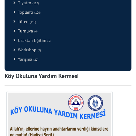
Tiyatro
(112)
Toplantı
(106)
Tören
(115)
Turnuva
(4)
Uzaktan Eğitim
(3)
Workshop
(9)
Yarışma
(22)
Köy Okuluna Yardım Kermesi