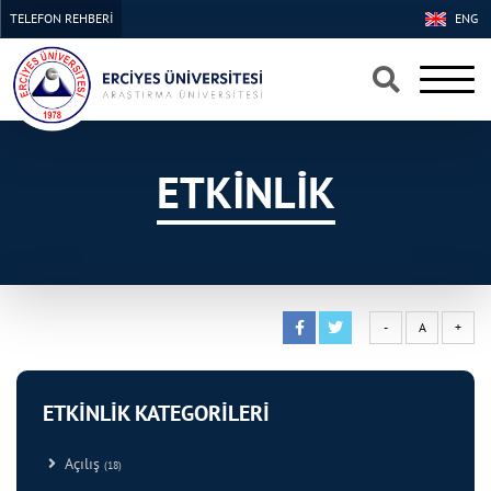
TELEFON REHBERİ
ENG
×
×
ETKİNLİK
-
A
+
ETKİNLİK KATEGORİLERİ
Açılış
(18)