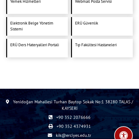
Yemek Hizmetleri
Webmail Posta Servisi
Elektronik Belge Yönetim
ERÜ Güvenlik
Sistemi
ERÜ Ders Materyalleri Portali
Tıp Fakültesi Hastaneleri
Yenidoğan Mahallesi Turhan Baytop Sokak No:1 38280 TALAS /
KAYSERİ
+90 352 2076666
+90 352 4374931
kik@erciyes.edu.tr