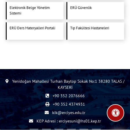
Elektronik Belge Yönetim
ERÜ Güvenlik
Sistemi
ERÜ Ders Materyalleri Portali
Tıp Fakültesi Hastaneleri
Yenidoğan Mahallesi Turhan Baytop Sokak No:1 38280 TALAS /
KAYSERİ
+90 352 2076666
+90 352 4374931
kik@erciyes.edu.tr
KEP Adresi : erciyesuni@hs01.kep.tr