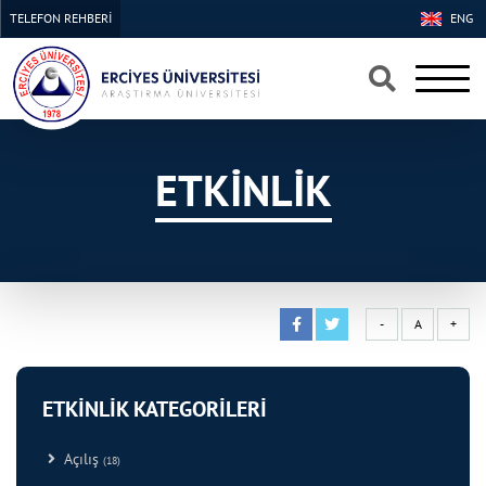
TELEFON REHBERİ
ENG
×
×
ETKİNLİK
-
A
+
ETKİNLİK KATEGORİLERİ
Açılış
(18)