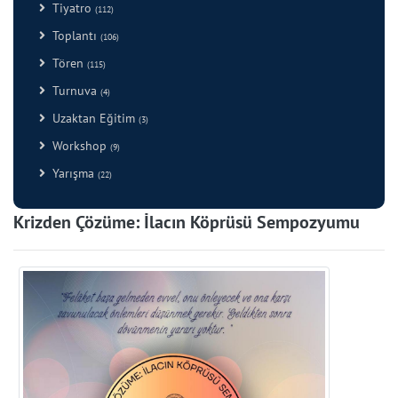
Tiyatro
(112)
Toplantı
(106)
Tören
(115)
Turnuva
(4)
Uzaktan Eğitim
(3)
Workshop
(9)
Yarışma
(22)
Krizden Çözüme: İlacın Köprüsü Sempozyumu