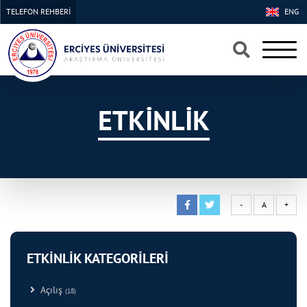
TELEFON REHBERİ
ENG
×
×
ETKİNLİK
-
A
+
ETKİNLİK KATEGORİLERİ
Açılış
(18)