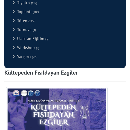
Tiyatro
(112)
Toplantı
(106)
Tören
(115)
Turnuva
(4)
Uzaktan Eğitim
(3)
Workshop
(9)
Yarışma
(22)
Kültepeden Fısıldayan Ezgiler