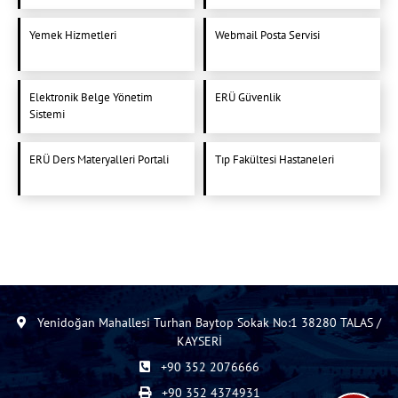
Yemek Hizmetleri
Webmail Posta Servisi
Elektronik Belge Yönetim
ERÜ Güvenlik
Sistemi
ERÜ Ders Materyalleri Portali
Tıp Fakültesi Hastaneleri
Yenidoğan Mahallesi Turhan Baytop Sokak No:1 38280 TALAS /
KAYSERİ
+90 352 2076666
+90 352 4374931