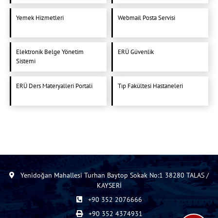
Yemek Hizmetleri
Webmail Posta Servisi
Elektronik Belge Yönetim
ERÜ Güvenlik
Sistemi
ERÜ Ders Materyalleri Portali
Tıp Fakültesi Hastaneleri
Yenidoğan Mahallesi Turhan Baytop Sokak No:1 38280 TALAS /
KAYSERİ
+90 352 2076666
+90 352 4374931