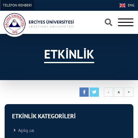
TELEFON REHBERİ
ENG
×
×
ETKİNLİK
-
A
+
ETKİNLİK KATEGORİLERİ
Açılış
(18)