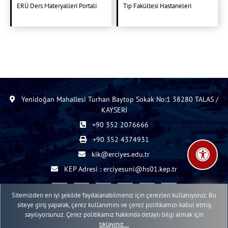
ERÜ Ders Materyalleri Portali
Tıp Fakültesi Hastaneleri
Yenidoğan Mahallesi Turhan Baytop Sokak No:1 38280 TALAS /
KAYSERİ
+90 352 2076666
+90 352 4374931
kik@erciyes.edu.tr
KEP Adresi : erciyesuni@hs01.kep.tr
Sitemizden en iyi şekilde faydalanabilmeniz için çerezleri kullanıyoruz. Bu
siteye giriş yaparak, çerez kullanımını ve çerez politikamızı kabul etmiş
sayılıyorsunuz. Çerez politikamız hakkında detaylı bilgi almak için
2015 - 2026 © ERÜ Web İçerik Yönetim Sistemi
tıklayınız...
Erciyes Üniversitesi Bilgi İşlem Daire Başkanlığı Web Birimi