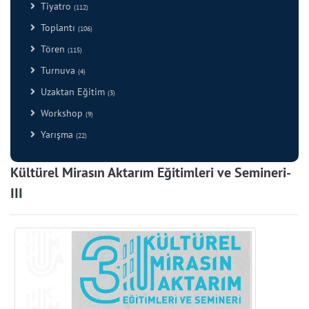
Tiyatro
(112)
Toplantı
(106)
Tören
(115)
Turnuva
(4)
Uzaktan Eğitim
(3)
Workshop
(9)
Yarışma
(22)
Kültürel Mirasın Aktarım Eğitimleri ve Semineri-
III