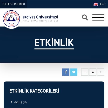
TELEFON REHBERİ
ENG
×
×
ETKİNLİK
-
A
+
ETKİNLİK KATEGORİLERİ
Açılış
(18)