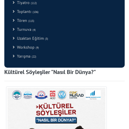
Tiyatro
(112)
Toplantı
(106)
Tören
(115)
Turnuva
(4)
Uzaktan Eğitim
(3)
Workshop
(9)
Yarışma
(22)
Kültürel Söyleşiler "Nasıl Bir Dünya?"