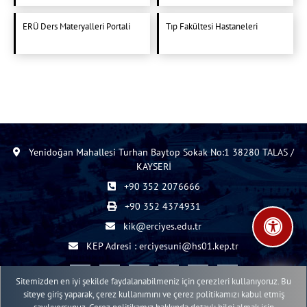
ERÜ Ders Materyalleri Portali
Tıp Fakültesi Hastaneleri
Yenidoğan Mahallesi Turhan Baytop Sokak No:1 38280 TALAS /
KAYSERİ
+90 352 2076666
+90 352 4374931
kik@erciyes.edu.tr
KEP Adresi : erciyesuni@hs01.kep.tr
Sitemizden en iyi şekilde faydalanabilmeniz için çerezleri kullanıyoruz. Bu
siteye giriş yaparak, çerez kullanımını ve çerez politikamızı kabul etmiş