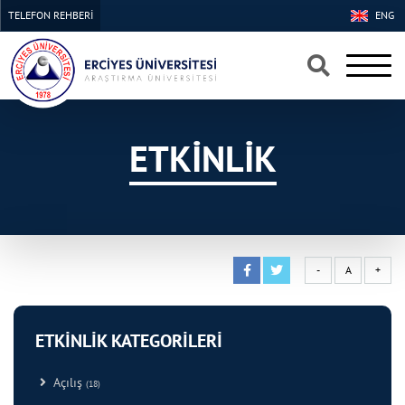
TELEFON REHBERİ
ENG
×
×
ETKİNLİK
-
A
+
ETKİNLİK KATEGORİLERİ
Açılış
(18)