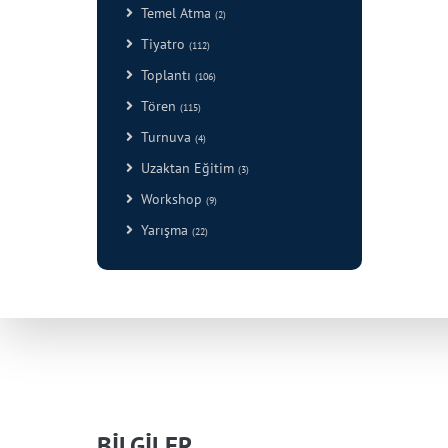
Temel Atma
(2)
Tiyatro
(112)
Toplantı
(106)
Tören
(115)
Turnuva
(4)
Uzaktan Eğitim
(3)
Workshop
(9)
Yarışma
(22)
BİLGİLER