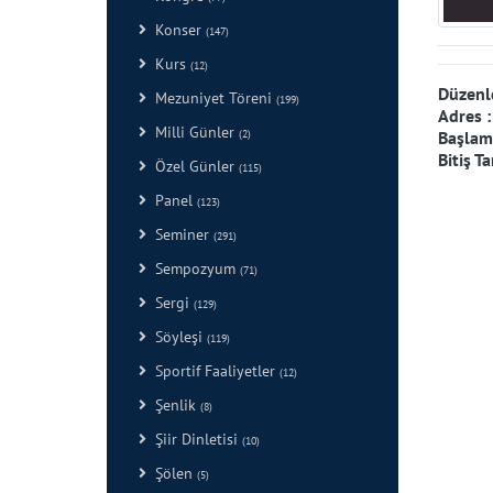
Konser
(147)
Kurs
(12)
Düzenl
Mezuniyet Töreni
(199)
Adres 
Milli Günler
Başlama
(2)
Bitiş Ta
Özel Günler
(115)
Panel
(123)
Seminer
(291)
Sempozyum
(71)
Sergi
(129)
Söyleşi
(119)
Sportif Faaliyetler
(12)
Şenlik
(8)
Şiir Dinletisi
(10)
Şölen
(5)