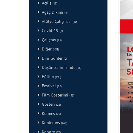
Açılış
(18)
Ağaç Dikimi
(4)
Atölye Çalışması
(10)
Covid-19
(3)
Çalıştay
(75)
Diğer
(435)
Dini Günler
(0)
Düşüncenin İzinde
(16)
Eğitim
(190)
Festival
(12)
Film Gösterimi
(51)
Gösteri
(16)
Kermes
(23)
Konferans
(692)
Kongre
(77)