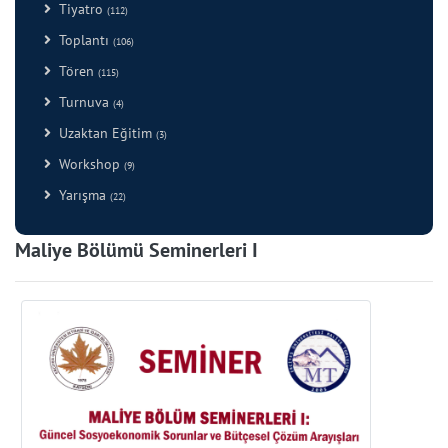
Tiyatro
(112)
Toplantı
(106)
Tören
(115)
Turnuva
(4)
Uzaktan Eğitim
(3)
Workshop
(9)
Yarışma
(22)
Maliye Bölümü Seminerleri I