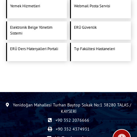
Yemek Hizmetleri
Webmail Posta Servisi
Elektronik Belge Yönetim
ERÜ Güvenlik
Sistemi
ERÜ Ders Materyalleri Portali
Tıp Fakültesi Hastaneleri
Yenidoğan Mahallesi Turhan Baytop Sokak No:1 38280 TALAS /
KAYSERİ
+90 352 2076666
+90 352 4374931