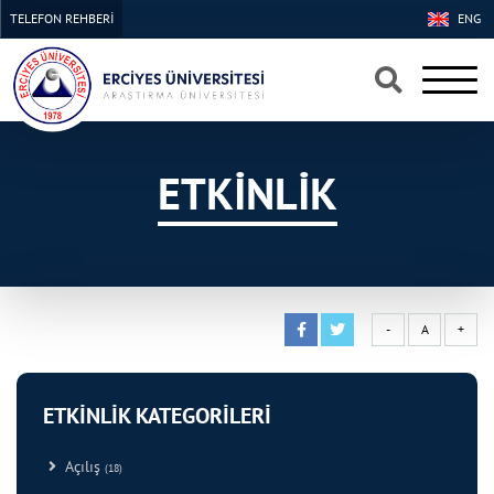
TELEFON REHBERİ
ENG
×
×
ETKİNLİK
-
A
+
ETKİNLİK KATEGORİLERİ
Açılış
(18)