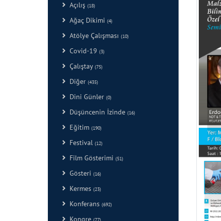
Açılış
(18)
Ağaç Dikimi
(4)
Atölye Çalışması
(10)
Covid-19
(3)
Çalıştay
(75)
Diğer
(435)
Dini Günler
(0)
Düşüncenin İzinde
(16)
Eğitim
(190)
Festival
(12)
Film Gösterimi
(51)
Gösteri
(16)
Kermes
(23)
Konferans
(692)
Kongre
(77)