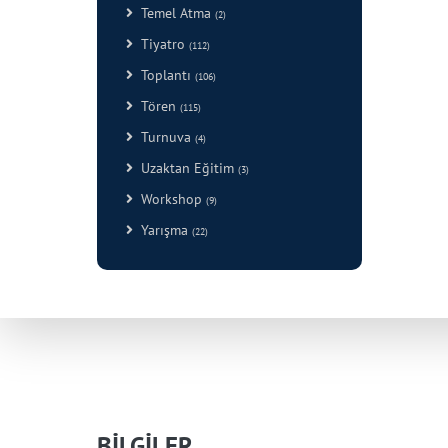
Temel Atma
(2)
Tiyatro
(112)
Toplantı
(106)
Tören
(115)
Turnuva
(4)
Uzaktan Eğitim
(3)
Workshop
(9)
Yarışma
(22)
BİLGİLER