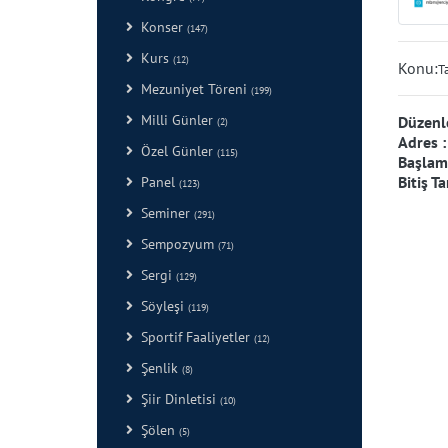
Konser
(147)
Kurs
(12)
Konu:
T
Mezuniyet Töreni
(199)
Milli Günler
Düzenl
(2)
Adres 
Özel Günler
(115)
Başlama
Bitiş Ta
Panel
(123)
Seminer
(291)
Sempozyum
(71)
Sergi
(129)
Söyleşi
(119)
Sportif Faaliyetler
(12)
Şenlik
(8)
Şiir Dinletisi
(10)
Şölen
(5)