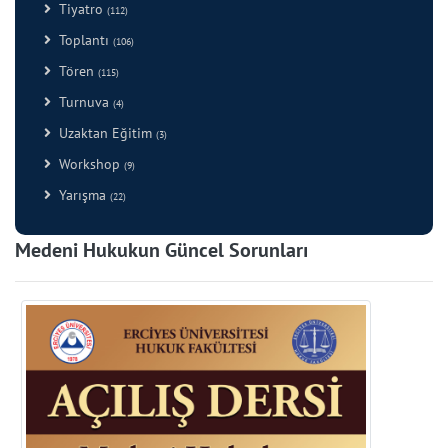
Tiyatro
(112)
Toplantı
(106)
Tören
(115)
Turnuva
(4)
Uzaktan Eğitim
(3)
Workshop
(9)
Yarışma
(22)
Medeni Hukukun Güncel Sorunları