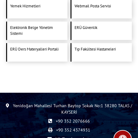
Yemek Hizmetleri
Webmail Posta Servisi
Elektronik Belge Yönetim
ERÜ Güvenlik
Sistemi
ERÜ Ders Materyalleri Portali
Tıp Fakültesi Hastaneleri
Yenidoğan Mahallesi Turhan Baytop Sokak No:1 38280 TALAS /
KAYSERİ
+90 352 2076666
+90 352 4374931