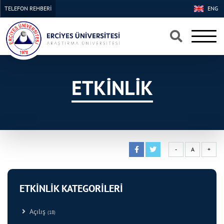
TELEFON REHBERİ
ENG
×
×
ETKİNLİK
-
A
+
ETKİNLİK KATEGORİLERİ
Açılış
(18)