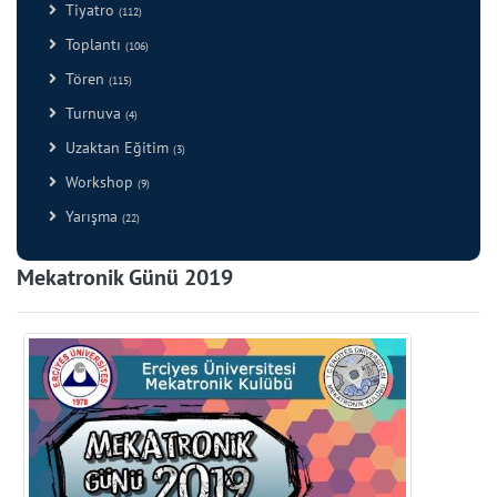
Tiyatro
(112)
Toplantı
(106)
Tören
(115)
Turnuva
(4)
Uzaktan Eğitim
(3)
Workshop
(9)
Yarışma
(22)
Mekatronik Günü 2019