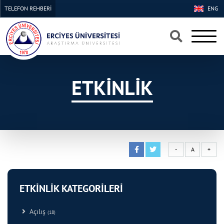
TELEFON REHBERİ
ENG
×
×
ETKİNLİK
-
A
+
ETKİNLİK KATEGORİLERİ
Açılış
(18)