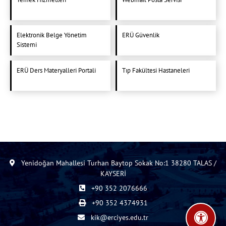
Elektronik Belge Yönetim
ERÜ Güvenlik
Sistemi
ERÜ Ders Materyalleri Portali
Tıp Fakültesi Hastaneleri
Yenidoğan Mahallesi Turhan Baytop Sokak No:1 38280 TALAS /
KAYSERİ
+90 352 2076666
+90 352 4374931
kik@erciyes.edu.tr