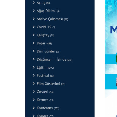
Açılış
(18)
Ağaç Dikimi
(4)
Atölye Çalışması
(10)
Covid-19
(3)
Çalıştay
(75)
Diğer
(435)
Dini Günler
(0)
Düşüncenin İzinde
(16)
Eğitim
(190)
Festival
(12)
Film Gösterimi
(51)
Gösteri
(16)
Kermes
(23)
Konferans
(692)
Kongre
(77)