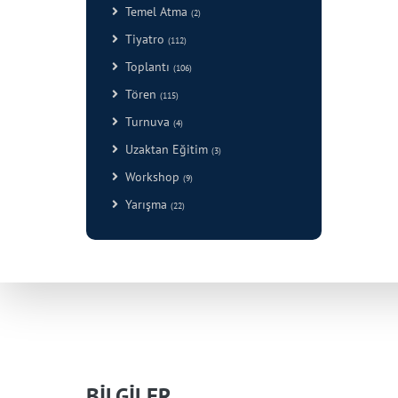
Temel Atma
(2)
Tiyatro
(112)
Toplantı
(106)
Tören
(115)
Turnuva
(4)
Uzaktan Eğitim
(3)
Workshop
(9)
Yarışma
(22)
BİLGİLER