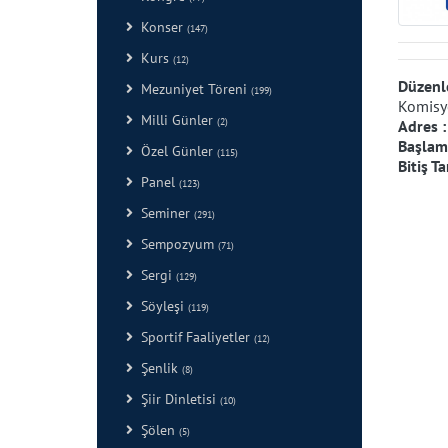
Konser
(147)
Kurs
(12)
Düzenl
Mezuniyet Töreni
(199)
Komis
Milli Günler
(2)
Adres 
Başlama
Özel Günler
(115)
Bitiş Ta
Panel
(123)
Seminer
(291)
Sempozyum
(71)
Sergi
(129)
Söyleşi
(119)
Sportif Faaliyetler
(12)
Şenlik
(8)
Şiir Dinletisi
(10)
Şölen
(5)